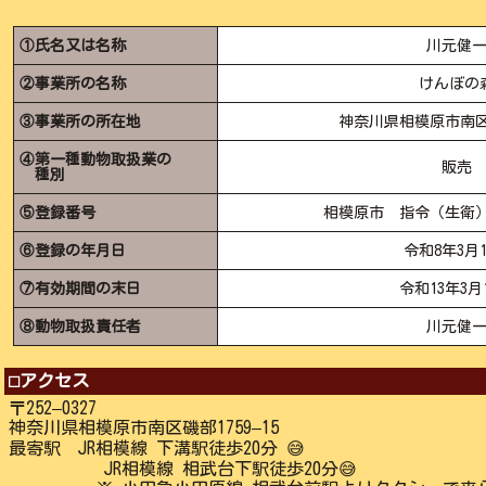
①氏名又は名称
川元健
②事業所の名称
けんぼの
③事業所の所在地
神奈川県相模原市南区磯
④第一種動物取扱業の
販売
種別
⑤登録番号
相模原市 指令（生衛）第2
⑥登録の年月日
令和8年3月1
⑦有効期間の末日
令和13年3月
⑧動物取扱責任者
川元健
⬜︎アクセス
〒252–0327
神奈川県相模原市南区磯部1759–15
最寄駅 JR相模線 下溝駅徒歩20分 😅
JR相模線 相武台下駅徒歩20分😅