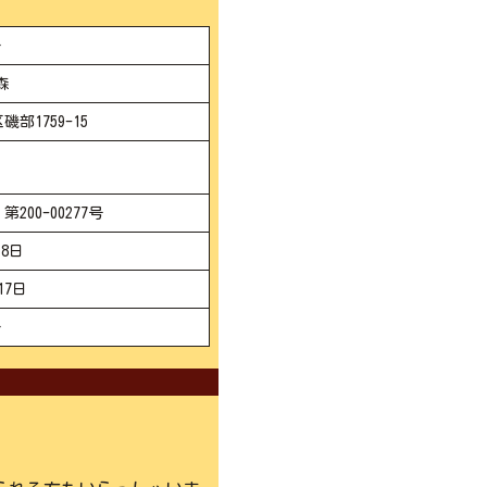
一
森
部1759-15
00-00277号
8日
17日
一