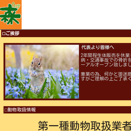
⬜︎ご挨拶
代表より皆様へ
2年間程生体販売を休業
病・交通事故での骨折
ーアルオープン致しま
兼業の為、何かと御迷
すがご理解の上ご了承
⬜︎動物取扱情報
第一種動物取扱業