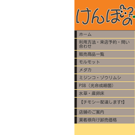
ホーム
利用方法・来店予約・問い
合わせ
販売商品一覧
モルモット
メダカ
ミジンコ・ゾウリムシ
PSB（光合成細菌）
水草・産卵床
【チモシー配達します❗️】
店舗のご案内
業者様向け卸売価格